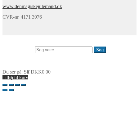
www.denmagiskejulemand.dk
CVR-nr. 4171 3976
Min konto
Søg
Søg efter:
Søg
0
Du ser på:
Sif
DKK
0,00
Tilføj til kurv