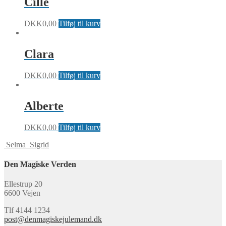
Cille
DKK
0,00
Tilføj til kurv
Clara
DKK
0,00
Tilføj til kurv
Alberte
DKK
0,00
Tilføj til kurv
Selma
Sigrid
Den Magiske Verden
Ellestrup 20
6600 Vejen
Tlf 4144 1234
post@denmagiskejulemand.dk