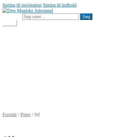
Spring til navigation
Spring til indhold
Søg efter:
Søg
Menu
Julemandens Butik
Min konto
Handelsbetingelser
Cookie- og privatlivspolitik
Besøg Den Magiske Julemand
Julemandens Butik
Min konto
Handelsbetingelser
Cookie- og privatlivspolitik
Besøg Den Magiske Julemand
DKK
0,00
0 varer
Forside
/
Piger
/
Sif