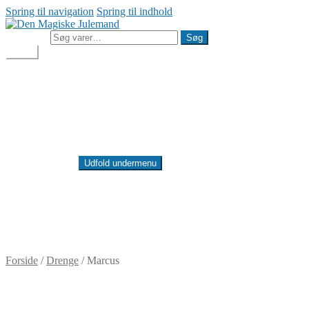
Spring til navigation
Spring til indhold
Søg efter:
Søg
Menu
Julemandens Butik
Min konto
Handelsbetingelser
Cookie- og privatlivspolitik
Besøg Den Magiske Julemand
Julemandens Butik
Min konto
Udfold undermenu
Handelsbetingelser
Cookie- og privatlivspolitik
Besøg Den Magiske Julemand
DKK
0,00
0 varer
Forside
/
Drenge
/
Marcus