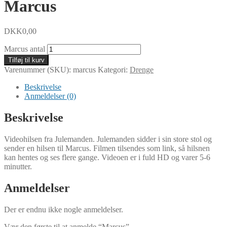
Marcus
DKK
0,00
Marcus antal
Tilføj til kurv
Varenummer (SKU):
marcus
Kategori:
Drenge
Beskrivelse
Anmeldelser (0)
Beskrivelse
Videohilsen fra Julemanden. Julemanden sidder i sin store stol og
sender en hilsen til Marcus. Filmen tilsendes som link, så hilsnen
kan hentes og ses flere gange. Videoen er i fuld HD og varer 5-6
minutter.
Anmeldelser
Der er endnu ikke nogle anmeldelser.
Vær den første til at anmelde “Marcus”