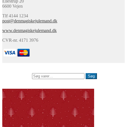
Ellestrup 20
6600 Vejen
Tlf 4144 1234
post@denmagiskejulemand.dk
www.denmagiskejulemand.dk
CVR-nr. 4171 3976
Min konto
Søg
Søg efter:
Søg
0