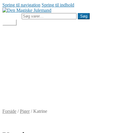
Spring til navigation
Spring til indhold
Søg efter:
Søg
Menu
Julemandens Butik
Min konto
Handelsbetingelser
Cookie- og privatlivspolitik
Besøg Den Magiske Julemand
Julemandens Butik
Min konto
Handelsbetingelser
Cookie- og privatlivspolitik
Besøg Den Magiske Julemand
DKK
0,00
0 varer
Forside
/
Piger
/
Katrine