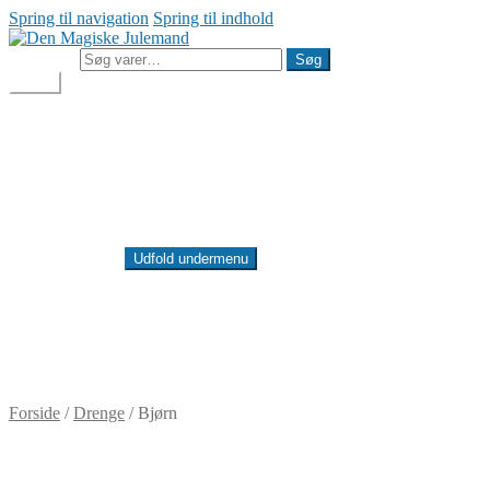
Spring til navigation
Spring til indhold
Søg efter:
Søg
Menu
Julemandens Butik
Min konto
Handelsbetingelser
Cookie- og privatlivspolitik
Besøg Den Magiske Julemand
Julemandens Butik
Min konto
Udfold undermenu
Handelsbetingelser
Cookie- og privatlivspolitik
Besøg Den Magiske Julemand
DKK
0,00
0 varer
Forside
/
Drenge
/
Bjørn