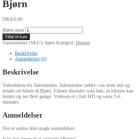
Bjørn
DKK
0,00
Bjørn antal
Tilføj til kurv
Varenummer (SKU):
bjørn
Kategori:
Drenge
Beskrivelse
Anmeldelser (0)
Beskrivelse
Videohilsen fra Julemanden. Julemanden sidder i sin store stol og
sender en hilsen til Bjørn. Filmen tilsendes som link, så hilsnen kan
hentes og ses flere gange. Videoen er i fuld HD og varer 5-6
minutter.
Anmeldelser
Der er endnu ikke nogle anmeldelser.
Vær den første til at anmelde “Bjørn”