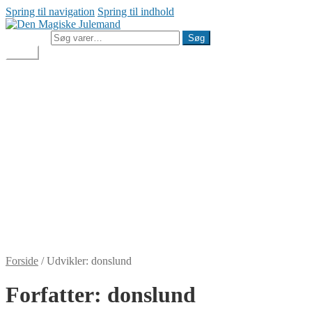
Spring til navigation
Spring til indhold
Søg efter:
Søg
Menu
Julemandens Butik
Min konto
Handelsbetingelser
Cookie- og privatlivspolitik
Besøg Den Magiske Julemand
Julemandens Butik
Min konto
Handelsbetingelser
Cookie- og privatlivspolitik
Besøg Den Magiske Julemand
DKK
0,00
0 varer
Forside
/
Udvikler: donslund
Forfatter:
donslund